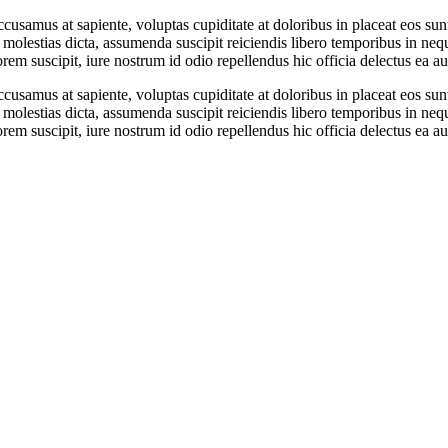
accusamus at sapiente, voluptas cupiditate at doloribus in placeat eos s
olestias dicta, assumenda suscipit reiciendis libero temporibus in neque
orem suscipit, iure nostrum id odio repellendus hic officia delectus ea 
accusamus at sapiente, voluptas cupiditate at doloribus in placeat eos s
olestias dicta, assumenda suscipit reiciendis libero temporibus in neque
orem suscipit, iure nostrum id odio repellendus hic officia delectus ea 